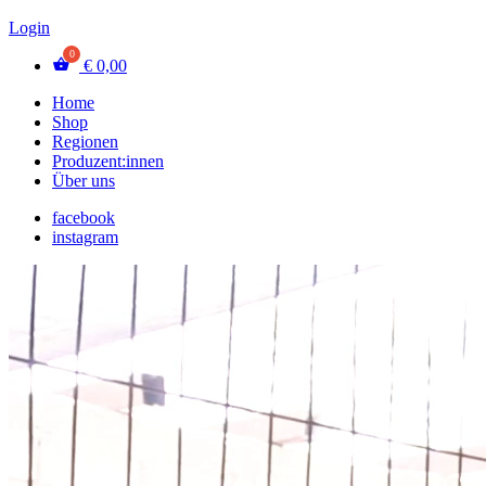
Login
€
0,00
Home
Shop
Regionen
Produzent:innen
Über uns
facebook
instagram