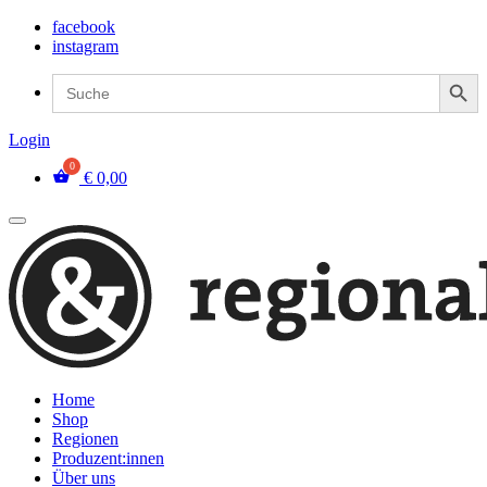
facebook
instagram
Search Button
Search
for:
Login
€
0,00
Home
Shop
Regionen
Produzent:innen
Über uns